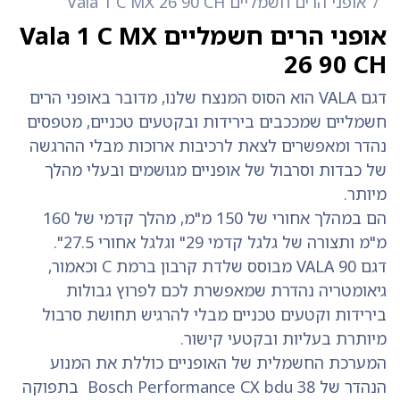
אופני הרים חשמליים Vala 1 C MX 26 90 CH
אופני הרים חשמליים Vala 1 C MX
26 90 CH
דגם VALA הוא הסוס המנצח שלנו, מדובר באופני הרים
חשמליים שמככבים בירידות ובקטעים טכניים, מטפסים
נהדר ומאפשרים לצאת לרכיבות ארוכות מבלי ההרגשה
של כבדות וסרבול של אופניים מגושמים ובעלי מהלך
מיותר.
הם במהלך אחורי של 150 מ"מ, מהלך קדמי של 160
מ"מ ותצורה של גלגל קדמי 29" וגלגל אחורי 27.5".
דגם VALA 90 מבוסס שלדת קרבון ברמת C וכאמור,
גיאומטריה נהדרת שמאפשרת לכם לפרוץ גבולות
בירידות וקטעים טכניים מבלי להרגיש תחושת סרבול
מיותרת בעליות ובקטעי קישור.
המערכת החשמלית של האופניים כוללת את המנוע
הנהדר של Bosch Performance CX bdu 38 בתפוקה