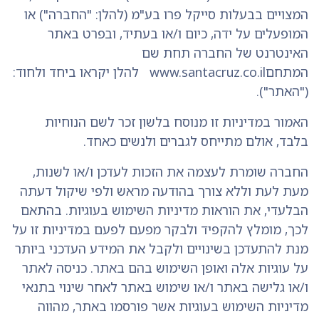
המצויים בבעלות סייקל פרו בע"מ (להלן: "החברה") או
המופעלים על ידה, כיום ו/או בעתיד, ובפרט באתר
האינטרנט של החברה תחת שם
המתחםwww.santacruz.co.il להלן יקראו ביחד ולחוד:
("האתר").
האמור במדיניות זו מנוסח בלשון זכר לשם הנוחיות
בלבד, אולם מתייחס לגברים ולנשים כאחד.
החברה שומרת לעצמה את הזכות לעדכן ו/או לשנות,
מעת לעת וללא צורך בהודעה מראש ולפי שיקול דעתה
הבלעדי, את הוראות מדיניות השימוש בעוגיות. בהתאם
לכך, מומלץ להקפיד ולבקר מפעם לפעם במדיניות זו על
מנת להתעדכן בשינויים ולקבל את המידע העדכני ביותר
על עוגיות אלה ואופן השימוש בהם באתר. כניסה לאתר
ו/או גלישה באתר ו/או שימוש באתר לאחר שינוי בתנאי
מדיניות השימוש בעוגיות אשר פורסמו באתר, מהווה