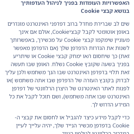
האפשרויות העומדות בפניך לניהול העדפותיך
בנושא קבצי Cookie
שים לב שברירת מחדל ברוב דפדפני האינטרנט מוגדרים
באופן אוטומטי לקבל קבציCookie, אולם אם אינך
מעוניין שימקמו קבצי Cookie על מכשירך, באפשרותך
לשנות את הגדרות הדפדפן שלך (אם הדפדפן מאפשר
זאת) כך שיחסום ו/או ימחק קבצי Cookie או שיתריע
בפניך בשעה שקובץ Cookie נשלח. האופן שבו תעשה
זאת תלוי בדפדפן האינטרנט שבו הנך משתמש ולכן עליך
לבדוק בקובץ העזרה של הדפדפן שבו אתה משתמש )או
לפנות לאתר האינטרנט של היצרן הרלוונטי של דפדפן
האינטרנט שבו אתה משתמש), ושם תוכל לקבל את כל
המידע הדרוש לך.
כדי לקבל מידע כיצד להגביל או לחסום את קבצי ה-
Cookie בדפדפן מכשיר הנייד שלך, יהיה עלייך לעיין
במדריך הרלוונטי לטלפון הנייד.