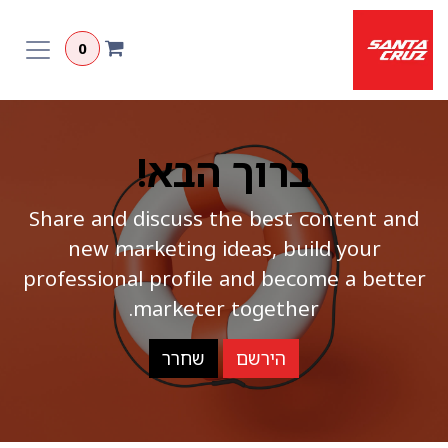
לג לתוכן
0
ברוך הבא!
Share and discuss the best content and
new marketing ideas, build your
professional profile and become a better
marketer together.
הירשם
שחרר